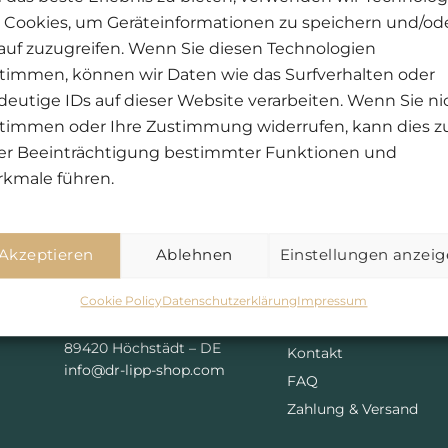
 Cookies, um Geräteinformationen zu speichern und/od
rnehmen wir die Kosten des Versand.
auf zuzugreifen. Wenn Sie diesen Technologien
timmen, können wir Daten wie das Surfverhalten oder
deutige IDs auf dieser Website verarbeiten. Wenn Sie ni
dukte abholen.
timmen oder Ihre Zustimmung widerrufen, kann dies z
er Beeinträchtigung bestimmter Funktionen und
kmale führen.
Akzeptieren
Ablehnen
Einstellungen anzei
KONTAKT
SERVICE
Cookie Policy
Datenschutzerklärung
Impressum
Für Pantea Patienten
Johann-Herold-Straße 1
89420 Höchstädt – DE
Kontakt
info@dr-lipp-shop.com
FAQ
Zahlung & Versand