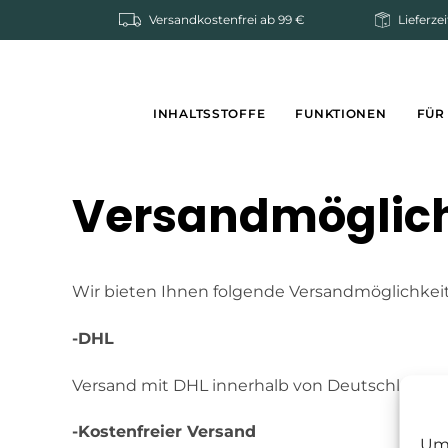
Zum
Versandkostenfrei ab 99 €
Lieferzei
Inhalt
springen
INHALTSSTOFFE
FUNKTIONEN
FÜR
Versandmöglich
Wir bieten Ihnen folgende Versandmöglichkeit
-DHL
Versand mit DHL innerhalb von Deutschland fü
-Kostenfreier Versand
Um 