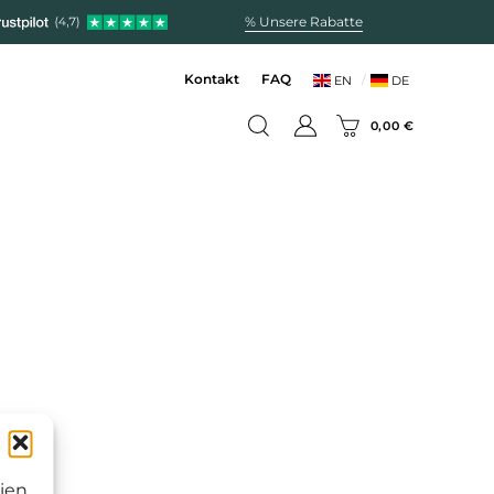
% Unsere Rabatte
Kontakt
FAQ
EN
DE
0,00
€
ien