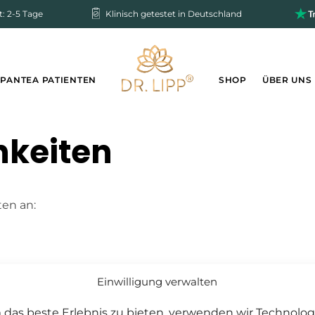
t: 2-5 Tage
Klinisch getestet in Deutschland
 PANTEA PATIENTEN
SHOP
ÜBER UNS
keiten
en an:
r eine Versandkostenpauschale in Höhe von 5,95€.
Einwilligung verwalten
das beste Erlebnis zu bieten, verwenden wir Technolog